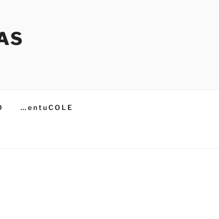
AS
O
… e n t u C O L E