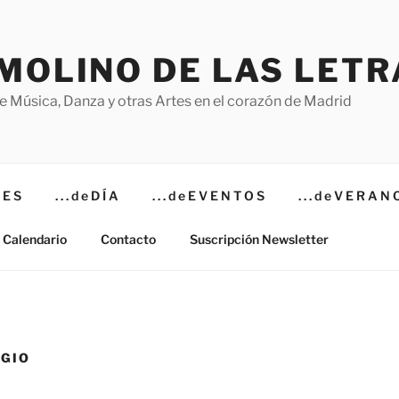
 MOLINO DE LAS LETR
e Música, Danza y otras Artes en el corazón de Madrid
T E S
. . . d e D Í A
. . . d e E V E N T O S
. . . d e V E R A N 
Calendario
Contacto
Suscripción Newsletter
EGIO