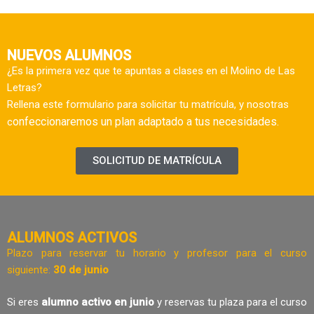
NUEVOS ALUMNOS
¿Es la primera vez que te apuntas a clases en el Molino de Las
Letras?
Rellena este formulario para solicitar tu matrícula, y nosotras
onfeccionaremos un plan adaptado a tus necesidades.
c
SOLICITUD DE MATRÍCULA
ALUMNOS ACTIVOS
Plazo para reservar tu horario y profesor para el curso
siguiente:
30 de junio
Si eres
alumno activo en junio
y reservas tu plaza para el curso