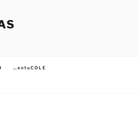
AS
O
… e n t u C O L E