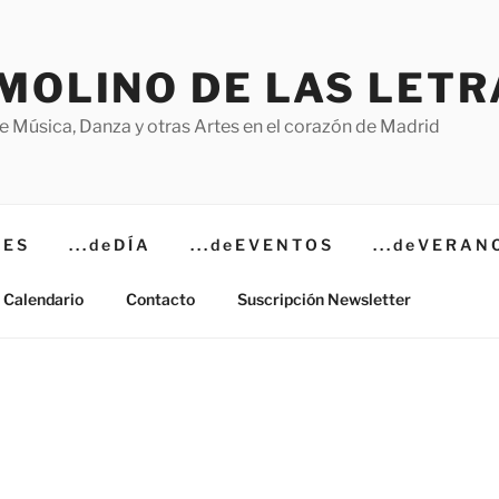
 MOLINO DE LAS LETR
e Música, Danza y otras Artes en el corazón de Madrid
T E S
. . . d e D Í A
. . . d e E V E N T O S
. . . d e V E R A N 
Calendario
Contacto
Suscripción Newsletter