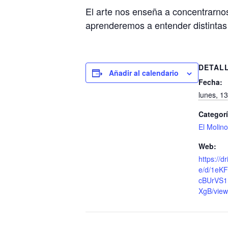
El arte nos enseña a concentrarn
aprenderemos a entender distintas d
DETAL
Añadir al calendario
Fecha:
lunes, 13
Categorí
El Molin
Web:
https://d
e/d/1eK
cBUrVS1
XgB/view