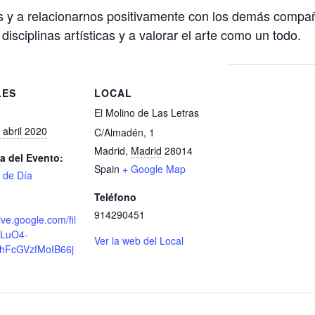
os y a relacionarnos positivamente con los demás comp
isciplinas artísticas y a valorar el arte como un todo.
LES
LOCAL
El Molino de Las Letras
 abril 2020
C/Almadén, 1
Madrid
,
Madrid
28014
a del Evento:
Spain
+ Google Map
o de Día
Teléfono
914290451
rive.google.com/fil
FLuO4-
Ver la web del Local
hFcGVzfMoIB66j