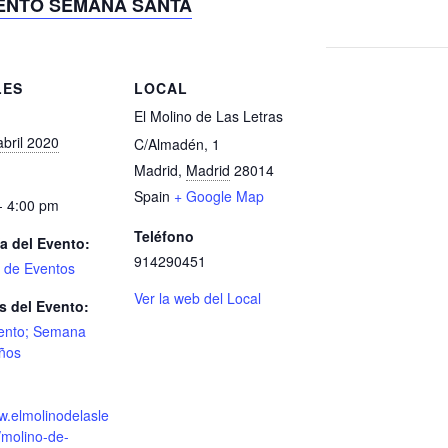
ENTO SEMANA SANTA
LES
LOCAL
El Molino de Las Letras
abril 2020
C/Almadén, 1
Madrid
,
Madrid
28014
Spain
+ Google Map
- 4:00 pm
Teléfono
a del Evento:
914290451
o de Eventos
Ver la web del Local
s del Evento:
nto; Semana
iños
w.elmolinodelasle
/molino-de-