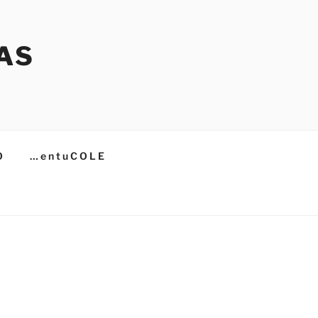
AS
O
… e n t u C O L E