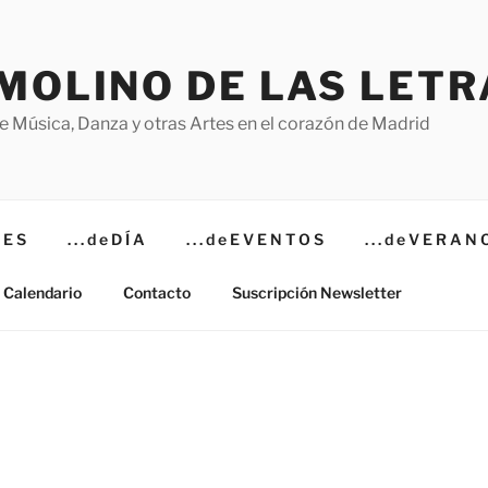
 MOLINO DE LAS LETR
e Música, Danza y otras Artes en el corazón de Madrid
T E S
. . . d e D Í A
. . . d e E V E N T O S
. . . d e V E R A N 
Calendario
Contacto
Suscripción Newsletter